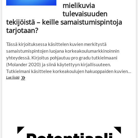
mielikuvia
tulevaisuuden
tekijöistä – keille samaistumispintoja
tarjotaan?
Tässä kirjoituksessa käsittelen kuvien merkitystä
samaistumispintojen luojana korkeakoulumarkkinoinnin
yhteydessä. Kirjoitus pohjautuu pro gradu tutkielmaani
(Molander 2020) ja siinä käytettyyn kirjallisuuteen.
Tutkielmani käsittelee korkeakoulujen hakuoppaiden kuvien…
Korkeakoulujen
Lue lisää
markkinointikuvat
luovat
nuorille
mielikuvia
tulevaisuuden
tekijöistä
–
keille
samaistumispintoja
tarjotaan?