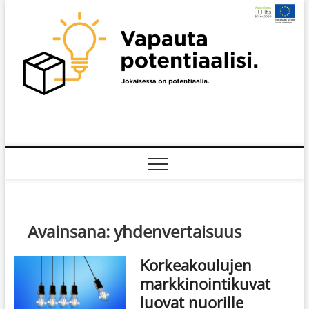
Skip
to
content
Avainsana:
yhdenvertaisuus
Korkeakoulujen
markkinointikuvat
luovat nuorille