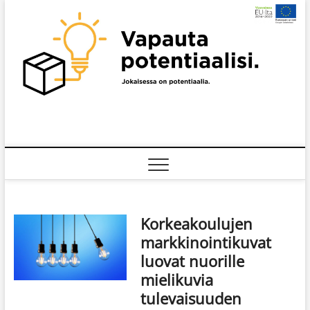
Skip
to
content
Korkeakoulujen
markkinointikuvat
luovat nuorille
mielikuvia
tulevaisuuden