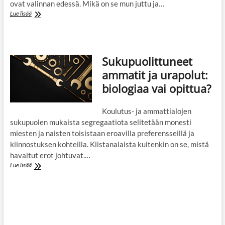
ovat valinnan edessä. Mikä on se mun juttu ja…
Uusintaako
Lue lisää
yhteishaku
työmarkkinoiden
segregaatiota?
Sukupuolittuneet
ammatit ja urapolut:
biologiaa vai opittua?
Koulutus- ja ammattialojen
sukupuolen mukaista segregaatiota selitetään monesti
miesten ja naisten toisistaan eroavilla preferensseillä ja
kiinnostuksen kohteilla. Kiistanalaista kuitenkin on se, mistä
havaitut erot johtuvat.…
Sukupuolittuneet
Lue lisää
ammatit
ja
urapolut:
biologiaa
vai
opittua?