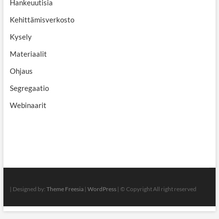
Hankeuutisia
Kehittämisverkosto
Kysely
Materiaalit
Ohjaus
Segregaatio
Webinaarit
| Designed by:
Theme Freesia
|
WordPress
| © Copyright All right reserved