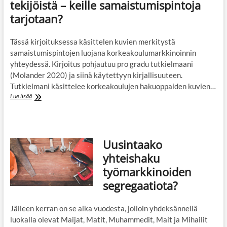
tekijöistä – keille samaistumispintoja
tarjotaan?
Tässä kirjoituksessa käsittelen kuvien merkitystä
samaistumispintojen luojana korkeakoulumarkkinoinnin
yhteydessä. Kirjoitus pohjautuu pro gradu tutkielmaani
(Molander 2020) ja siinä käytettyyn kirjallisuuteen.
Tutkielmani käsittelee korkeakoulujen hakuoppaiden kuvien…
Korkeakoulujen
Lue lisää
markkinointikuvat
luovat
nuorille
mielikuvia
Uusintaako
tulevaisuuden
tekijöistä
yhteishaku
–
työmarkkinoiden
keille
samaistumispintoja
segregaatiota?
tarjotaan?
Jälleen kerran on se aika vuodesta, jolloin yhdeksännellä
luokalla olevat Maijat, Matit, Muhammedit, Mait ja Mihailit