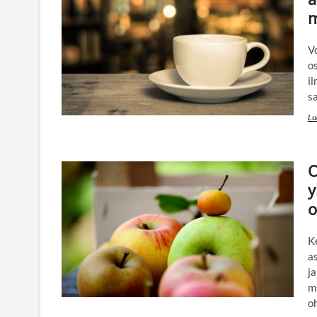
m
Vo
os
il
sa
Lu
O
y
o
Ke
as
j
m
o