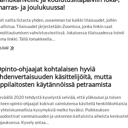
tulevaisuudessa
arras- ja joulukuussa!
it valita listasta yhden, useamman tai kaikki tilaisuudet, joihin
allistua. Tilaisuudet järjestetään Zoomissa, jonka linkin saat
moittautumisen vahvistusviestissä. Jokaisessa tilaisuudessa toimii
ma linkki. Tällä lomakkeella…
Tervetuloa
e lisää
mukaan
Potentiaalin
aamukahveille
pinto-ohjaajat kohtalaisen hyviä
ja
koulutusiltapäiviin
hdenvertaisuuden käsittelijöitä, mutta
loka-,
ppilaitosten käytännöissä petraamista
marras-
ja
joulukuussa!
väällä 2020 tehdystä kyselystä selviää, että yläkoulun ja toisen
teen opinto-ohjaajat kokivat valmiutensa käsitellä henkilökohtaisia
a yhteiskunnallisia kysymyksiä melko hyväksi. Poikkeuksen
uodostivat vammaisuuden ja uskonnon kaltaisista aiheista keskuste
hjauksessa. Kysely antaa…