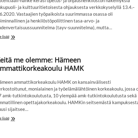
otentiaali-hanke keräsi opetus- ja ohjaushenkilöstön näkemyksiä
kupuoli- ja kulttuuritietoisesta ohjauksesta verkkokyselyllä 13.4.–
.6.2020. Vastaajien työpaikoista suurimmassa osassa oli
iminnallinen ja henkilöstöpoliittinen tasa-arvo- ja
hdenvertaisuussuunnitelma (tayv-suunnitelma), mutta…
Hyvä
e lisää
suunnittelu
edistää
tasa-
eitä me olemme: Hämeen
arvon
ja
mmattikorkeakoulu HAMK
yhdenvertaisuuden
toteutumista
ämeen ammattikorkeakoulu HAMK on kansainvälisesti
erkostoitunut, monialainen ja työelämälähtöinen korkeakoulu, jossa 
7 amk-tutkintokoulutusta, 10 ylempää amk-tutkintokoulutusta sekä
mmatillinen opettajakorkeakoulu. HAMKin seitsemästä kampuksest
usi sijaitsee…
Keitä
e lisää
me
olemme:
Hämeen