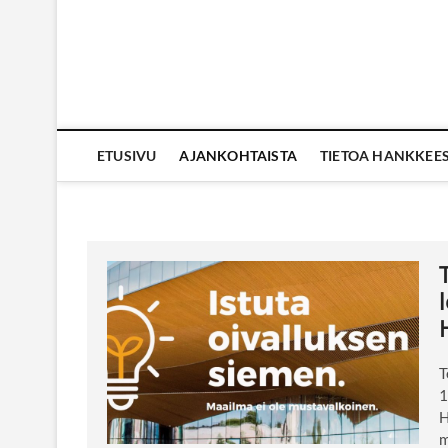
ETUSIVU
AJANKOHTAISTA
TIETOA HANKKEE
T
1
H
m