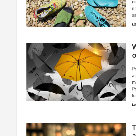
os
il
sa
Lu
W
o
P
a
m
Po
ka
Lu
T
a