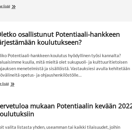
Tervetuloa
ue lisää
Potentiaali-
hankkeen
loppuseminaariin
ke
letko osallistunut Potentiaali-hankkeen
25.5.
klo
ärjestämään koulutukseen?
9–
12
Helsinkiin
liko Potentiaali-hankkeen koulutus hyödyllinen työsi kannalta?
(hybridi-
luaisimme kuulla, mitä mieltä olet sukupuoli- ja kulttuuritietoisen
tilaisuus)
jauksen menetelmistä ja sisällöistä. Vastauksiesi avulla kehitetään
övälineitä opetus- ja ohjaushenkilöstölle…
Oletko
e lisää
osallistunut
Potentiaali-
hankkeen
ervetuloa mukaan Potentiaalin kevään 202
järjestämään
koulutukseen?
oulutuksiin
it valita listasta yhden, useamman tai kaikki tilaisuudet, joihin