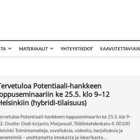
STA
MATERIAALIT
YHTEYSTIEDOT
SAAVUTETTAVUUS
Tervetuloa Potentiaali-hankkeen
loppuseminaariin ke 25.5. klo 9–12
Helsinkiin (hybridi-tilaisuus)
ervetuloa Potentiaali-hankkeen loppuseminaariin ke 25.5. klo 9–
2. Osoite: Oodi-kirjasto, Maijansali, Töölönlahdenkatu 4, 00100
elsinki Toimintamalleja, sovelluksia, videoita, harjoituksia ja
enetelmiä – unohtamatta innokasta ja idearikasta…