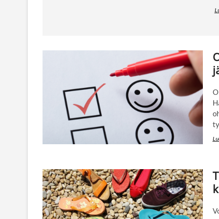
L
O
j
O
Ha
oh
ty
Lu
T
k
Vo