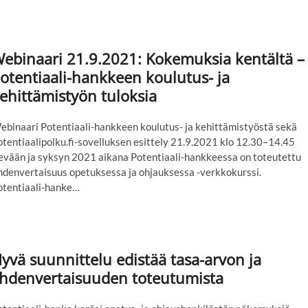
ebinaari 21.9.2021: Kokemuksia kentältä –
otentiaali-hankkeen koulutus- ja
ehittämistyön tuloksia
ebinaari Potentiaali-hankkeen koulutus- ja kehittämistyöstä sekä
tentiaalipolku.fi-sovelluksen esittely 21.9.2021 klo 12.30–14.45
evään ja syksyn 2021 aikana Potentiaali-hankkeessa on toteutettu
hdenvertaisuus opetuksessa ja ohjauksessa -verkkokurssi.
otentiaali-hanke…
yvä suunnittelu edistää tasa-arvon ja
hdenvertaisuuden toteutumista