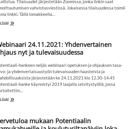
allistua. Tilaisuudet järjestetään Zoomissa, jonka linkin saat
moittautumisen vahvistusviestissä. Jokaisessa tilaisuudessa toimii
ma linkki. Tällä lomakkeella…
Tervetuloa
e lisää
mukaan
Potentiaalin
kevään
ebinaari 24.11.2021: Yhdenvertainen
2022
koulutuksiin
hjaus nyt ja tulevaisuudessa
otentiaali-hankeen neljäs webinaari opetuksen ja ohjauksen tasa-
rvo- ja yhdenvertaisuustyön tulevaisuuden haasteista ja
ahdollisuuksista järjestetään ke 24.11.2021 klo 12.30-14.45
tentiaali-hanke käynnistyi 2019 laajalla selvitystyöllä, jossa
rtoitettiin…
Webinaari
e lisää
24.11.2021:
Yhdenvertainen
ohjaus
ervetuloa mukaan Potentiaalin
nyt
ja
amukahveille ja koulutusiltapäiviin loka-,