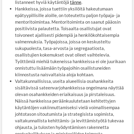
listanneet hyviä käytäntöjä
tänne
.
Hankkeissa, joissa tuettiin yksilöitä hakeutumaan
epätyypillisille aloille, on toteutettu paljon työpaja- ja
mentoritoimintaa. Mentoritoiminta on saanut pääosin
positiivista palautetta. Toisaalta osallistujat ovat
toivoneet ajallisesti pidempiä ja henkilökohtaisempia
valmennuksia. Työpajoissa, joissa on keskusteltu
sukupuolesta, tasa-arvosta ja segregaatiosta,
osallistujien kokemukset ovat olleet vaihtelevia.
Työttömiä miehiä tukeneissa hankkeissa ei ole juurikaan
onnistuttu lisäämään työpajoihin osallistuneiden
kiinnostusta naisvaltaisia aloja kohtaan.
Valtakunnallisissa, useita alueellisia osahankkeita
sisältävissä sateenvarjohankkeissa ongelmana näyttää
olevan osahankkeiden eriaikaisuus ja pirstaleisuus.
Näissä hankkeissa peräänkuulutetaan kehitettyjen
käytäntöjen vakiinnuttamiseksi vielä voimallisempaa
johtotason sitoutumista ja strategisista sopimista,
valtakunnallista kehittämis- ja levittämistyötä tukevaa
ohjausta, ja tulosten hyödyntämisen rakennetta
opetushallituksen ja ministeriöiden toimesta.