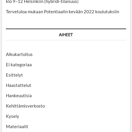
klo 9–12 Helsinkiin (hybridi-tilaisuus)
Tervetuloa mukaan Potentiaalin kevään 2022 koulutuksiin
AIHEET
Alkukartoitus
Ei kategoriaa
Esittelyt
Haastattelut
Hankeuutisia
Kehittämisverkosto
Kysely
Materiaalit