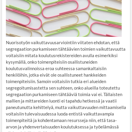
Nuorisotyön vaikuttavuusarviointiin viitaten ehdotan, että
segregaation purkamiseen tähtäävien toimien vaikuttavuutta
voitaisiin mitata koulutusrekistereiden avulla esimerkiksi
kysymällä, onko toimenpiteisiin osallistuneiden
koulutusvalinnoissa eroa suhteessa samankaltaisiin
henkilöihin, jotka eivät ole osallistuneet hankkeiden
toimenpiteisiin. Samoin voitaisiin tutkia eri alueiden
segregoitumisastetta sen suhteen, onko alueilla toteutettu
segregaation purkamiseen tähtääviä toimia vai ei. Tällaisten
mallien ja mittareiden luonti ei tapahdu hetkessä ja vaatii
paneutunutta kehittelyä, mutta vaikuttavuuden mittaamisella
voitaisiin tulevaisuudessa luoda entistä vaikuttavampia
toimenpiteitä ja kohdentamaan resursseja niin, että tasa-
arvon ja yhdenvertaisuuden koulutuksessa ja työelämässä