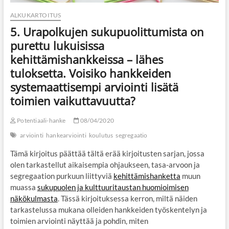
ALKUKARTOITUS
5. Urapolkujen sukupuolittumista on
purettu lukuisissa
kehittämishankkeissa – lähes
tuloksetta. Voisiko hankkeiden
systemaattisempi arviointi lisätä
toimien vaikuttavuutta?
Potentiaali-hanke
08/04/2020
arviointi
hankearviointi
koulutus
segregaatio
Tämä kirjoitus päättää tältä erää kirjoitusten sarjan, jossa
olen tarkastellut aikaisempia ohjaukseen, tasa-arvoon ja
segregaation purkuun liittyviä
kehittämishanketta
muun
muassa
sukupuolen ja kulttuuritaustan huomioimisen
näkökulmasta
. Tässä kirjoituksessa kerron, miltä näiden
tarkastelussa mukana olleiden hankkeiden työskentelyn ja
toimien arviointi näyttää ja pohdin, miten