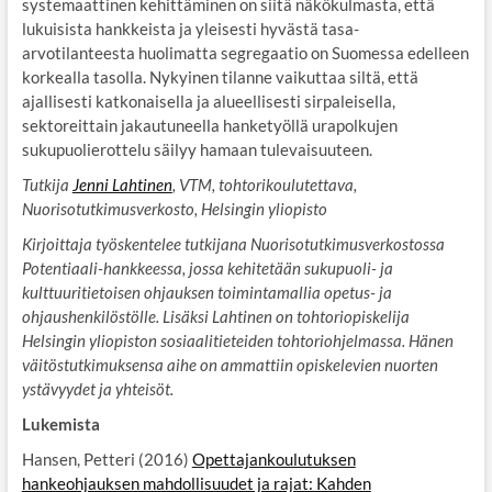
systemaattinen kehittäminen on siitä näkökulmasta, että
lukuisista hankkeista ja yleisesti hyvästä tasa-
arvotilanteesta huolimatta segregaatio on Suomessa edelleen
korkealla tasolla. Nykyinen tilanne vaikuttaa siltä, että
ajallisesti katkonaisella ja alueellisesti sirpaleisella,
sektoreittain jakautuneella hanketyöllä urapolkujen
sukupuolierottelu säilyy hamaan tulevaisuuteen.
Tutkija
Jenni Lahtinen
, VTM, tohtorikoulutettava,
Nuorisotutkimusverkosto, Helsingin yliopisto
Kirjoittaja työskentelee tutkijana Nuorisotutkimusverkostossa
Potentiaali-hankkeessa, jossa kehitetään sukupuoli- ja
kulttuuritietoisen ohjauksen toimintamallia opetus- ja
ohjaushenkilöstölle. Lisäksi Lahtinen on tohtoriopiskelija
Helsingin yliopiston sosiaalitieteiden tohtoriohjelmassa. Hänen
väitöstutkimuksensa aihe on ammattiin opiskelevien nuorten
ystävyydet ja yhteisöt.
Lukemista
Hansen, Petteri (2016)
Opettajankoulutuksen
hankeohjauksen mahdollisuudet ja rajat: Kahden