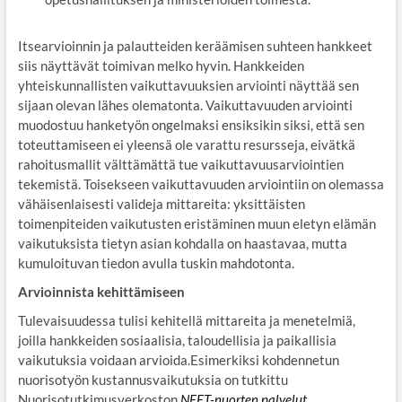
Itsearvioinnin ja palautteiden keräämisen suhteen hankkeet
siis näyttävät toimivan melko hyvin. Hankkeiden
yhteiskunnallisten vaikuttavuuksien arviointi näyttää sen
sijaan olevan lähes olematonta. Vaikuttavuuden arviointi
muodostuu hanketyön ongelmaksi ensiksikin siksi, että sen
toteuttamiseen ei yleensä ole varattu resursseja, eivätkä
rahoitusmallit välttämättä tue vaikuttavuusarviointien
tekemistä. Toisekseen vaikuttavuuden arviointiin on olemassa
vähäisenlaisesti valideja mittareita: yksittäisten
toimenpiteiden vaikutusten eristäminen muun eletyn elämän
vaikutuksista tietyn asian kohdalla on haastavaa, mutta
kumuloituvan tiedon avulla tuskin mahdotonta.
Arvioinnista kehittämiseen
Tulevaisuudessa tulisi kehitellä mittareita ja menetelmiä,
joilla hankkeiden sosiaalisia, taloudellisia ja paikallisia
vaikutuksia voidaan arvioida.Esimerkiksi kohdennetun
nuorisotyön kustannusvaikutuksia on tutkittu
Nuorisotutkimusverkoston
NEET-nuorten palvelut,