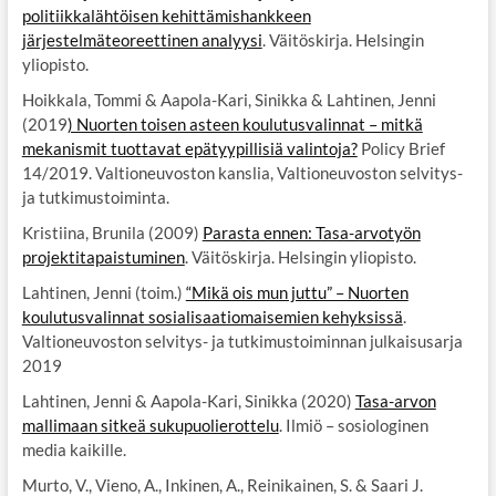
politiikkalähtöisen kehittämishankkeen
järjestelmäteoreettinen analyysi
. Väitöskirja. Helsingin
yliopisto.
Hoikkala, Tommi & Aapola-Kari, Sinikka & Lahtinen, Jenni
(2019
) Nuorten toisen asteen koulutusvalinnat – mitkä
mekanismit tuottavat epätyypillisiä valintoja?
Policy Brief
14/2019. Valtioneuvoston kanslia, Valtioneuvoston selvitys-
ja tutkimustoiminta.
Kristiina, Brunila (2009)
Parasta ennen: Tasa-arvotyön
projektitapaistuminen
. Väitöskirja. Helsingin yliopisto.
Lahtinen, Jenni (toim.)
“Mikä ois mun juttu” – Nuorten
koulutusvalinnat sosialisaatiomaisemien kehyksissä
.
Valtioneuvoston selvitys- ja tutkimustoiminnan julkaisusarja
2019
Lahtinen, Jenni & Aapola-Kari, Sinikka (2020)
Tasa-arvon
mallimaan sitkeä sukupuolierottelu
. Ilmiö – sosiologinen
media kaikille.
Murto, V., Vieno, A., Inkinen, A., Reinikainen, S. & Saari J.