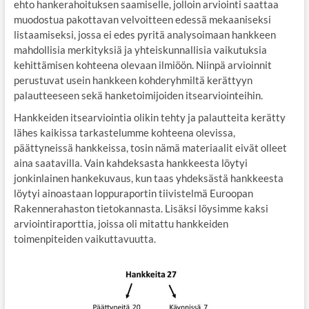
ehto hankerahoituksen saamiselle, jolloin arviointi saattaa
muodostua pakottavan velvoitteen edessä mekaaniseksi
listaamiseksi, jossa ei edes pyritä analysoimaan hankkeen
mahdollisia merkityksiä ja yhteiskunnallisia vaikutuksia
kehittämisen kohteena olevaan ilmiöön. Niinpä arvioinnit
perustuvat usein hankkeen kohderyhmiltä kerättyyn
palautteeseen sekä hanketoimijoiden itsearviointeihin.
Hankkeiden itsearviointia olikin tehty ja palautteita kerätty
lähes kaikissa tarkastelumme kohteena olevissa,
päättyneissä hankkeissa, tosin nämä materiaalit eivät olleet
aina saatavilla. Vain kahdeksasta hankkeesta löytyi
jonkinlainen hankekuvaus, kun taas yhdeksästä hankkeesta
löytyi ainoastaan loppuraportin tiivistelmä Euroopan
Rakennerahaston tietokannasta. Lisäksi löysimme kaksi
arviointiraporttia, joissa oli mitattu hankkeiden
toimenpiteiden vaikuttavuutta.