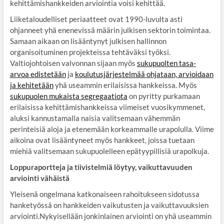
kehittämishankkeiden arviointia voisi kehittää.
Liiketaloudelliset periaatteet ovat 1990-luvulta asti
ohjanneet yhä enenevissä määrin julkisen sektorin toimintaa.
Samaan aikaan on lisääntynyt julkisen hallinnon
organisoituminen projekteissa tehtäväksi työksi.
Valtiojohtoisen valvonnan sijaan myös
sukupuolten tasa-
arvoa edistetään
ja
koulutusjärjestelmää ohjataan, arvioidaan
ja kehitetään
yhä useammin erilaisissa hankkeissa. Myös
sukupuolen mukaista segregaatiota
on pyritty purkamaan
erilaisissa kehittämishankkeissa viimeiset vuosikymmenet,
aluksi kannustamalla naisia valitsemaan vähemmän
perinteisiä aloja ja etenemään korkeammalle urapolulla. Viime
aikoina ovat lisääntyneet myös hankkeet, joissa tuetaan
miehiä valitsemaan sukupuolelleen epätyypillisiä urapolkuja.
Loppuraportteja ja tiivistelmiä löytyy, vaikuttavuuden
arviointi vähäistä
Yleisenä ongelmana katkonaiseen rahoitukseen sidotussa
hanketyössä on hankkeiden vaikutusten ja vaikuttavuuksien
arviointi.Nykyisellään jonkinlainen arviointi on yhä useammin