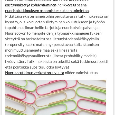
kustannukset ja kohdentuminen-hankkeessa
osana
nuorisotutkimuksen osaamiskeskuksen toimintaa
.
Pitkittäisrekisteriaineisoihin perustuvassa tutkimuksessa on
kysytty, olisiko nuorten siirtyminen koulutukseen ja työhön
tapahtunut ilman heille tarjottuja nuorisotyön palveluja.
Nuorisotyön toimenpiteiden ja työmarkkinamenestyksen
yhteyttä on tarkasteltu osallistumistodennäköisyyksiin
(propensity-score matching) perustuvaa kaltaistamisen
monimuuttujamenetelmää sekä lineaarista
todennäköisyysmallinnusta (linear probability models)
hyödyntäen. Tutkimuksesta on tekeillä sekä tutkimusraportti
että politiikka suositus, jotka löytyvät
Nuorisotutkimusverkoston sivuilta
niiden valmistuttua.