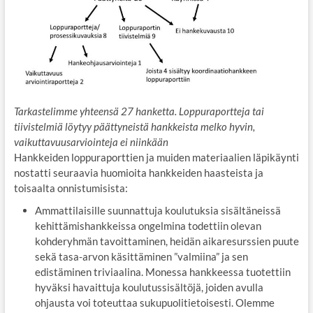
Tarkastelimme yhteensä 27 hanketta. Loppuraportteja tai
tiivistelmiä löytyy päättyneistä hankkeista melko hyvin,
vaikuttavuusarviointeja ei niinkään
Hankkeiden loppuraporttien ja muiden materiaalien läpikäynti
nostatti seuraavia huomioita hankkeiden haasteista ja
toisaalta onnistumisista:
Ammattilaisille suunnattuja koulutuksia sisältäneissä
kehittämishankkeissa ongelmina todettiin olevan
kohderyhmän tavoittaminen, heidän aikaresurssien puute
sekä tasa-arvon käsittäminen ”valmiina” ja sen
edistäminen triviaalina. Monessa hankkeessa tuotettiin
hyväksi havaittuja koulutussisältöjä, joiden avulla
ohjausta voi toteuttaa sukupuolitietoisesti. Olemme