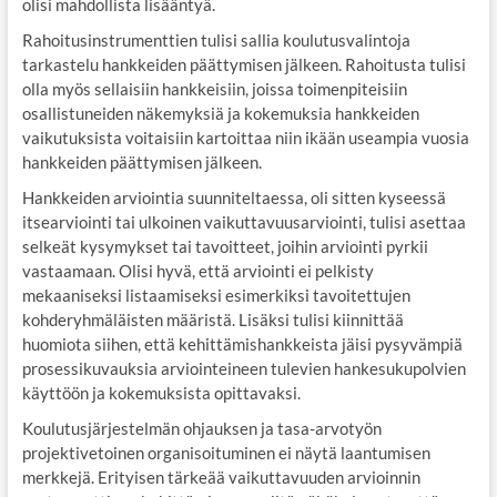
olisi mahdollista lisääntyä.
Rahoitusinstrumenttien tulisi sallia koulutusvalintoja
tarkastelu hankkeiden päättymisen jälkeen. Rahoitusta tulisi
olla myös sellaisiin hankkeisiin, joissa toimenpiteisiin
osallistuneiden näkemyksiä ja kokemuksia hankkeiden
vaikutuksista voitaisiin kartoittaa niin ikään useampia vuosia
hankkeiden päättymisen jälkeen.
Hankkeiden arviointia suunniteltaessa, oli sitten kyseessä
itsearviointi tai ulkoinen vaikuttavuusarviointi, tulisi asettaa
selkeät kysymykset tai tavoitteet, joihin arviointi pyrkii
vastaamaan. Olisi hyvä, että arviointi ei pelkisty
mekaaniseksi listaamiseksi esimerkiksi tavoitettujen
kohderyhmäläisten määristä. Lisäksi tulisi kiinnittää
huomiota siihen, että kehittämishankkeista jäisi pysyvämpiä
prosessikuvauksia arviointeineen tulevien hankesukupolvien
käyttöön ja kokemuksista opittavaksi.
Koulutusjärjestelmän ohjauksen ja tasa-arvotyön
projektivetoinen organisoituminen ei näytä laantumisen
merkkejä. Erityisen tärkeää vaikuttavuuden arvioinnin