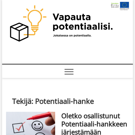
Skip
to
content
Tekijä:
Potentiaali-hanke
Oletko osallistunut
Potentiaali-hankkeen
järjestämään