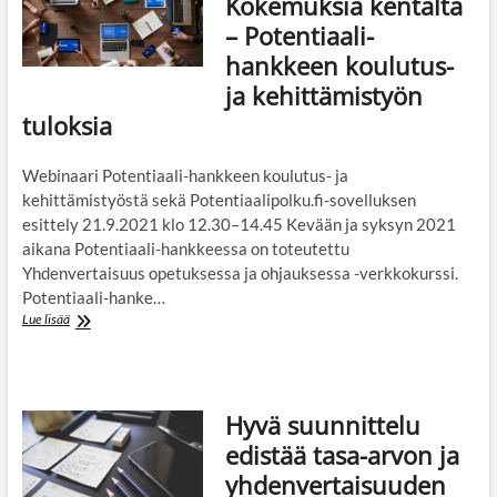
Kokemuksia kentältä
oppilaitosten
– Potentiaali-
käytännöissä
petraamista
hankkeen koulutus-
ja kehittämistyön
tuloksia
Webinaari Potentiaali-hankkeen koulutus- ja
kehittämistyöstä sekä Potentiaalipolku.fi-sovelluksen
esittely 21.9.2021 klo 12.30–14.45 Kevään ja syksyn 2021
aikana Potentiaali-hankkeessa on toteutettu
Yhdenvertaisuus opetuksessa ja ohjauksessa -verkkokurssi.
Potentiaali-hanke…
Webinaari
Lue lisää
21.9.2021:
Kokemuksia
kentältä
–
Hyvä suunnittelu
Potentiaali-
hankkeen
edistää tasa-arvon ja
koulutus-
yhdenvertaisuuden
ja