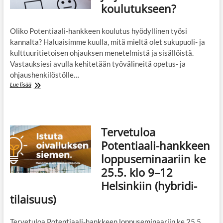
koulutukseen?
Oliko Potentiaali-hankkeen koulutus hyödyllinen työsi
kannalta? Haluaisimme kuulla, mitä mieltä olet sukupuoli- ja
kulttuuritietoisen ohjauksen menetelmistä ja sisällöistä.
Vastauksiesi avulla kehitetään työvälineitä opetus- ja
ohjaushenkilöstölle…
Oletko
Lue lisää
osallistunut
Potentiaali-
hankkeen
järjestämään
Tervetuloa
koulutukseen?
Potentiaali-hankkeen
loppuseminaariin ke
25.5. klo 9–12
Helsinkiin (hybridi-
tilaisuus)
Tervetuloa Potentiaali-hankkeen loppuseminaariin ke 25.5.