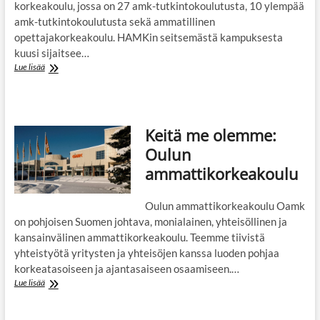
korkeakoulu, jossa on 27 amk-tutkintokoulutusta, 10 ylempää
amk-tutkintokoulutusta sekä ammatillinen
opettajakorkeakoulu. HAMKin seitsemästä kampuksesta
kuusi sijaitsee…
Keitä
Lue lisää
me
olemme:
Hämeen
ammattikorkeakoulu
Keitä me olemme:
HAMK
Oulun
ammattikorkeakoulu
Oulun ammattikorkeakoulu Oamk
on pohjoisen Suomen johtava, monialainen, yhteisöllinen ja
kansainvälinen ammattikorkeakoulu. Teemme tiivistä
yhteistyötä yritysten ja yhteisöjen kanssa luoden pohjaa
korkeatasoiseen ja ajantasaiseen osaamiseen.…
Keitä
Lue lisää
me
olemme: