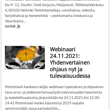
klo 9–12. Osoite: Oodi-kirjasto, Maijansali, Töölönlahdenkatu
4, 00100 Helsinki Toimintamalleja, sovelluksia, videoita,
harjoituksia ja menetelmiä – unohtamatta innokasta ja
idearikasta…
Tervetuloa
Lue lisää
Potentiaali-
hankkeen
loppuseminaariin
ke
Webinaari
25.5.
klo
24.11.2021:
9–
Yhdenvertainen
12
Helsinkiin
ohjaus nyt ja
(hybridi-
tulevaisuudessa
tilaisuus)
Potentiaali-hankeen neljäs webinaari opetuksen ja ohjauksen
tasa-arvo- ja yhdenvertaisuustyön tulevaisuuden haasteista
ja mahdollisuuksista järjestetään ke 24.11.2021 klo 12.30-
14.45 Potentiaali-hanke käynnistyi 2019 laajalla
selvitystyöllä, jossa kartoitettiin…