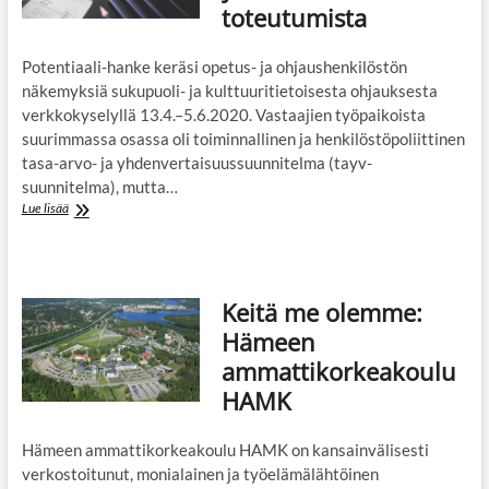
kehittämistyön
toteutumista
tuloksia
Potentiaali-hanke keräsi opetus- ja ohjaushenkilöstön
näkemyksiä sukupuoli- ja kulttuuritietoisesta ohjauksesta
verkkokyselyllä 13.4.–5.6.2020. Vastaajien työpaikoista
suurimmassa osassa oli toiminnallinen ja henkilöstöpoliittinen
tasa-arvo- ja yhdenvertaisuussuunnitelma (tayv-
suunnitelma), mutta…
Hyvä
Lue lisää
suunnittelu
edistää
tasa-
arvon
Keitä me olemme:
ja
yhdenvertaisuuden
Hämeen
toteutumista
ammattikorkeakoulu
HAMK
Hämeen ammattikorkeakoulu HAMK on kansainvälisesti
verkostoitunut, monialainen ja työelämälähtöinen