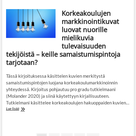
Oulun
ammattikorkeakoulu
Korkeakoulujen
markkinointikuvat
luovat nuorille
mielikuvia
tulevaisuuden
tekijöistä – keille samaistumispintoja
tarjotaan?
Tässä kirjoituksessa käsittelen kuvien merkitystä
samaistumispintojen luojana korkeakoulumarkkinoinnin
yhteydessä. Kirjoitus pohjautuu pro gradu tutkielmaani
(Molander 2020) ja siinä käytettyyn kirjallisuuteen.
Tutkielmani käsittelee korkeakoulujen hakuoppaiden kuvien…
Korkeakoulujen
Lue lisää
markkinointikuvat
luovat
nuorille
mielikuvia
tulevaisuuden