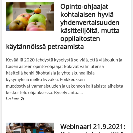
Opinto-ohjaajat
koulutusiltapäiviin
loka-,
kohtalaisen hyviä
marras-
yhdenvertaisuuden
ja
joulukuussa!
käsittelijöitä, mutta
oppilaitosten
käytännöissä petraamista
Keväällä 2020 tehdystä kyselystä selviää, että yläkoulun ja
toisen asteen opinto-ohjaajat kokivat valmiutensa
käsitellä henkilökohtaisia ja yhteiskunnallisia
kysymyksiä melko hyväksi. Poikkeuksen
muodostivat vammaisuuden ja uskonnon kaltaisista aiheista
keskustelu ohjauksessa. Kysely antaa…
Opinto-
Lue lisää
ohjaajat
kohtalaisen
hyviä
yhdenvertaisuuden
Webinaari 21.9.2021:
käsittelijöitä,
mutta