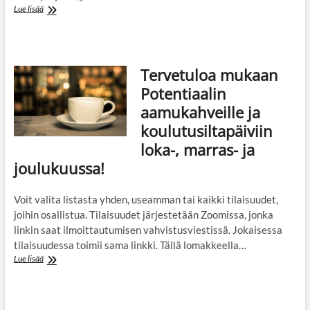
Webinaari
Lue lisää
24.11.2021:
Yhdenvertainen
ohjaus
nyt
Tervetuloa mukaan
ja
tulevaisuudessa
Potentiaalin
aamukahveille ja
koulutusiltapäiviin
loka-, marras- ja
joulukuussa!
Voit valita listasta yhden, useamman tai kaikki tilaisuudet,
joihin osallistua. Tilaisuudet järjestetään Zoomissa, jonka
linkin saat ilmoittautumisen vahvistusviestissä. Jokaisessa
tilaisuudessa toimii sama linkki. Tällä lomakkeella…
Tervetuloa
Lue lisää
mukaan
Potentiaalin
aamukahveille
ja